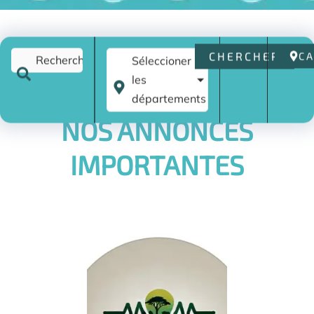
CHERCHER
C
Séleccioner
les
départements
NOS ANNONCES
IMPORTANTES