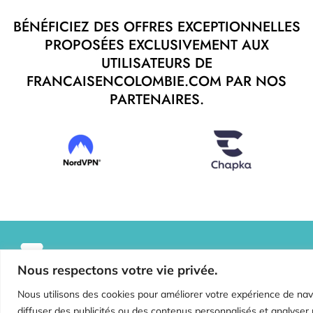
BÉNÉFICIEZ DES OFFRES EXCEPTIONNELLES
PROPOSÉES EXCLUSIVEMENT AUX
UTILISATEURS DE
FRANCAISENCOLOMBIE.COM PAR NOS
PARTENAIRES.
F
I
LIENS
Nous respectons votre vie privée.
a
n
ESSENTIELS
c
s
Nous utilisons des cookies pour améliorer votre expérience de nav
e
t
Conditions
b
a
diffuser des publicités ou des contenus personnalisés et analyser 