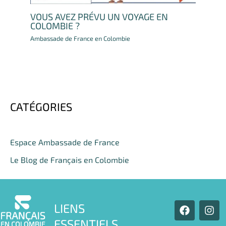
VOUS AVEZ PRÉVU UN VOYAGE EN
COLOMBIE ?
Ambassade de France en Colombie
CATÉGORIES
Espace Ambassade de France
Le Blog de Français en Colombie
F
I
LIENS
a
n
ESSENTIELS
c
s