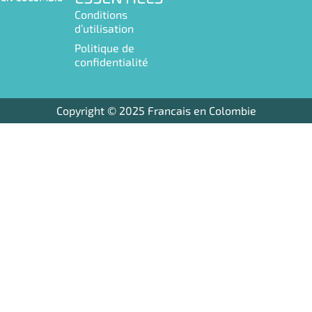
e
t
Conditions
b
a
d’utilisation
o
g
Politique de
o
r
confidentialité
k
a
m
Copyright © 2025 Francais en Colombie