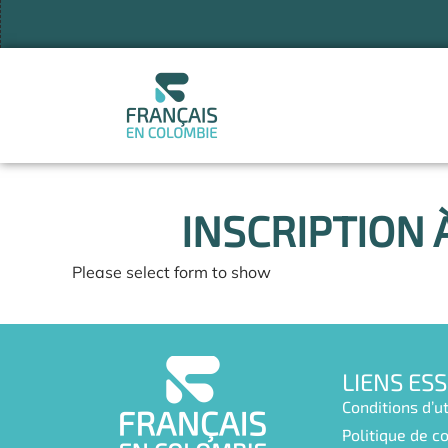
Aller
au
contenu
INSCRIPTION 
Please select form to show
LIENS ES
Conditions d’ut
Politique de co