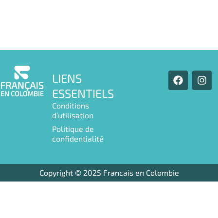
F
I
LIENS
a
n
ESSENTIELS
c
s
e
t
Conditions
b
a
d’utilisation
o
g
Politique de
o
r
confidentialité
k
a
m
Copyright © 2025 Francais en Colombie