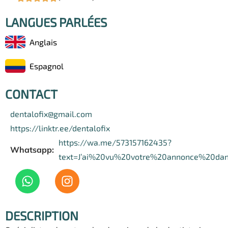
LANGUES PARLÉES
Anglais
Espagnol
CONTACT
dentalofix@gmail.com
https://linktr.ee/dentalofix
https://wa.me/573157162435?
Whatsapp:
text=J’ai%20vu%20votre%20annonce%20da
DESCRIPTION