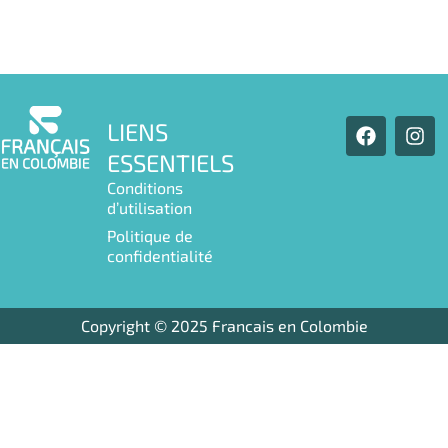
F
I
LIENS
a
n
ESSENTIELS
c
s
e
t
Conditions
b
a
d’utilisation
o
g
Politique de
o
r
confidentialité
k
a
m
Copyright © 2025 Francais en Colombie