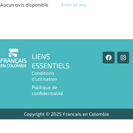
Aucun avis disponible
Écrire un avis
F
I
LIENS
a
n
ESSENTIELS
c
s
e
t
Conditions
b
a
d’utilisation
o
g
Politique de
o
r
confidentialité
k
a
m
Copyright © 2025 Francais en Colombie