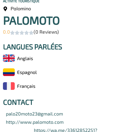
ACTIVITÉ TOURISTIQUE
Palomino
PALOMOTO
0.0
(0 Reviews)
LANGUES PARLÉES
Anglais
Espagnol
Français
CONTACT
palo20moto23@gmail.com
http://www.palomoto.com
https://wa.me/33612852251?