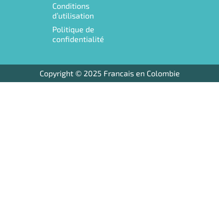
e
t
Conditions
b
a
d’utilisation
o
g
Politique de
o
r
confidentialité
k
a
m
Copyright © 2025 Francais en Colombie