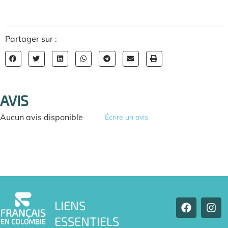
Partager sur :
AVIS
Aucun avis disponible
Écrire un avis
F
I
LIENS
a
n
ESSENTIELS
c
s