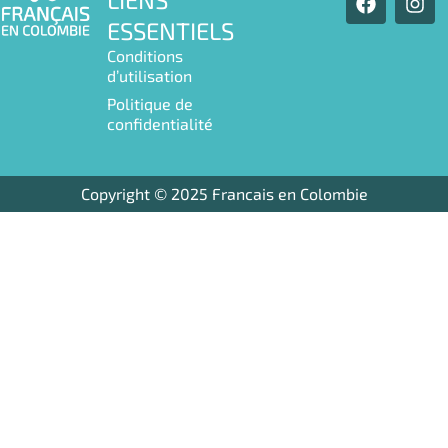
a
n
ESSENTIELS
c
s
e
t
Conditions
b
a
d’utilisation
o
g
Politique de
o
r
confidentialité
k
a
m
Copyright © 2025 Francais en Colombie