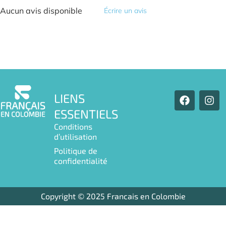
Aucun avis disponible
Écrire un avis
F
I
LIENS
a
n
ESSENTIELS
c
s
e
t
Conditions
b
a
d’utilisation
o
g
Politique de
o
r
confidentialité
k
a
m
Copyright © 2025 Francais en Colombie