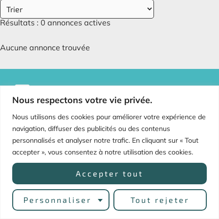
Résultats :
0
annonces actives
Aucune annonce trouvée
F
I
LIENS
Nous respectons votre vie privée.
a
n
ESSENTIELS
c
s
Nous utilisons des cookies pour améliorer votre expérience de
e
t
Conditions
navigation, diffuser des publicités ou des contenus
b
a
d’utilisation
personnalisés et analyser notre trafic. En cliquant sur « Tout
o
g
Politique de
o
r
accepter », vous consentez à notre utilisation des cookies.
confidentialité
k
a
m
Accepter tout
Copyright © 2025 Francais en Colombie
Personnaliser
Tout rejeter