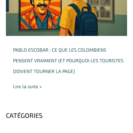
que
les
Colombiens
pensent
vraiment
(et
PABLO ESCOBAR : CE QUE LES COLOMBIENS
pourquoi
les
PENSENT VRAIMENT (ET POURQUOI LES TOURISTES
touristes
DOIVENT TOURNER LA PAGE)
doivent
tourner
Lire la suite »
la
page)
CATÉGORIES