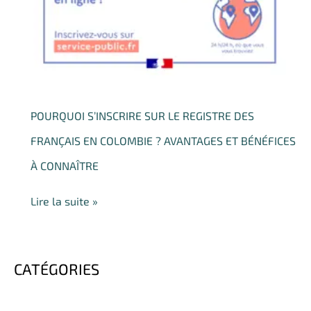
registre
des
Français
en
Colombie
?
POURQUOI S’INSCRIRE SUR LE REGISTRE DES
Avantages
et
FRANÇAIS EN COLOMBIE ? AVANTAGES ET BÉNÉFICES
bénéfices
À CONNAÎTRE
à
connaître
Lire la suite »
CATÉGORIES